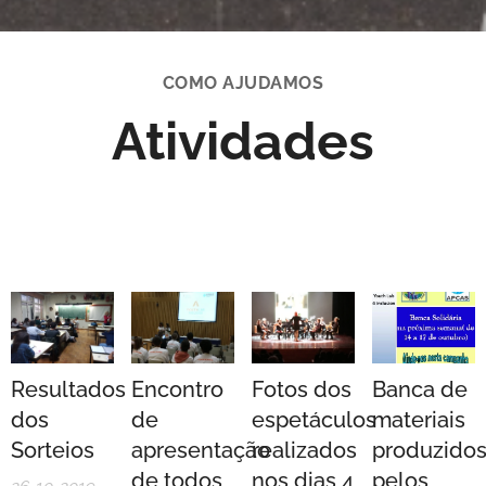
COMO AJUDAMOS
Atividades
Resultados
Encontro
Fotos dos
Banca de
dos
de
espetáculos
materiais
Sorteios
apresentação
realizados
produzido
de todos
nos dias 4
pelos