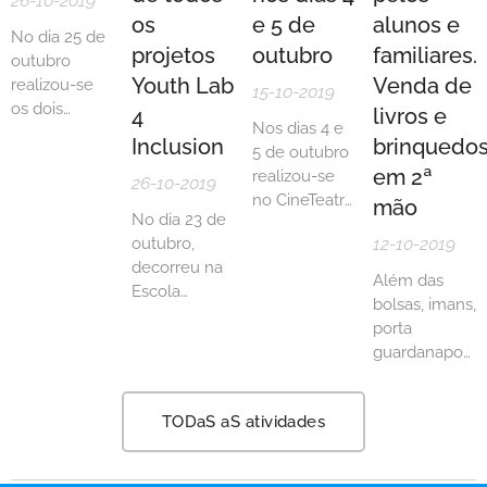
26-10-2019
os
e 5 de
alunos e
No dia 25 de
projetos
outubro
familiares.
outubro
Youth Lab
Venda de
realizou-se
15-10-2019
os dois
4
livros e
Nos dias 4 e
sorteios com
Inclusion
brinquedo
5 de outubro
a presença
em 2ª
realizou-se
da Presidente
26-10-2019
no CineTeatro
da
mão
No dia 23 de
João Mota
Associação
outubro,
12-10-2019
dois
de Pais do
decorreu na
espetáculos
Agrupamento.
Além das
Escola
para
bolsas, imans,
Secundária D.
angariação
porta
João II um
de fundos do
guardanapos,
encontro
nosso
porta-chaves,
entre todas
projeto.
estojos e
as escolas
TODaS aS atividades
pulseiras
participantes
temos
neste projeto
novidades:
desenvolvido